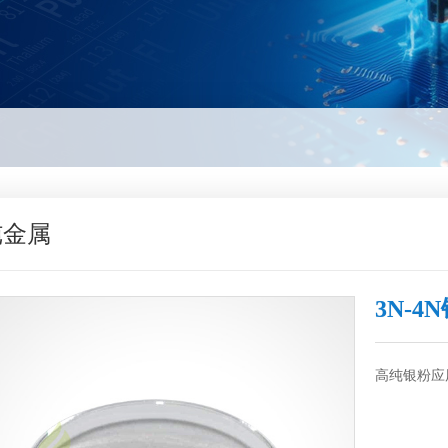
纯金属
3N-4
高纯银粉应