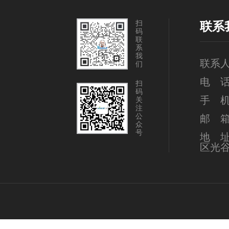
扫
联系
码
联
系
我
联系
们
电 话：
扫
码
手 机：
关
注
公
邮 箱：i
众
号
地 
区光谷