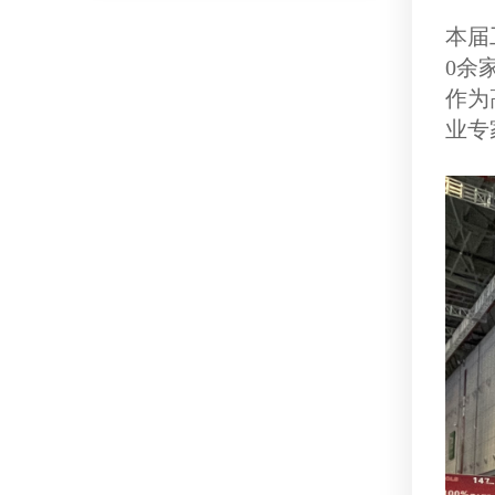
本届
0余
作为
业专