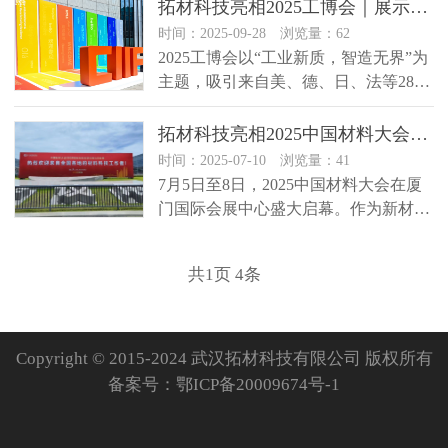
拓材科技亮相2025工博会｜展示高纯材料创新实力
时间：2025-09-28 浏览量：62
2025工博会以“工业新质，智造无界”为
主题，吸引来自美、德、日、法等28个
国家和地区的2,600余...
拓材科技亮相2025中国材料大会｜以高纯材料解锁半导体产业新未来
时间：2025-07-10 浏览量：41
7月5日至8日，2025中国材料大会在厦
门国际会展中心盛大启幕。作为新材料
领域国家级学术交流平台，本...
共
1
页
4
条
Copyright © 2015-2024 武汉拓材科技有限公司 版权所有
备案号：
鄂ICP备20009674号-1