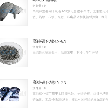
4N-8N高纯碲
浏览量：0
高纯碲主要用于制备Ⅱ-VI族化合物半导体、太阳能
敏、热敏、压敏、光敏、压电晶体和核辐射探测、红外
高纯碲化铋4N-6N
浏览量：0
高纯碲化铋主要用于温差发电，制冷，半导体等
高纯碲化镉5N-7N
浏览量：0
高纯碲化镉可用于太阳能电池、光谱分析、红外电光
磷光体、常温γ射线探测器、接近可见光区的发光器件