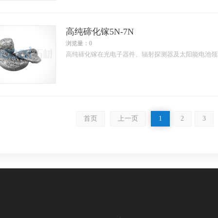
高纯碲化镓5N-7N
浏览量：0
高纯碲化镓在光电子器件、辐射探测器及太阳能电池领
首页
上一页
1
2
3