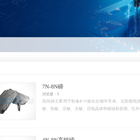
7N-8N碲
浏览量：0
高纯碲主要用于制备Ⅱ-VI族化合物半导体、太阳能
敏、热敏、压敏、光敏、压电晶体和核辐射探测、红外